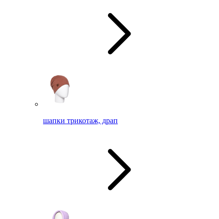
шапки трикотаж, драп