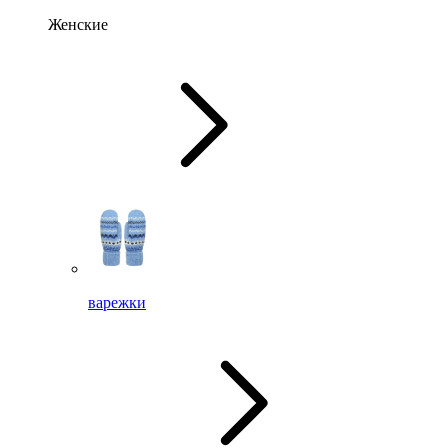
Женские
варежки