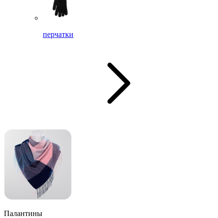
перчатки
Палантины