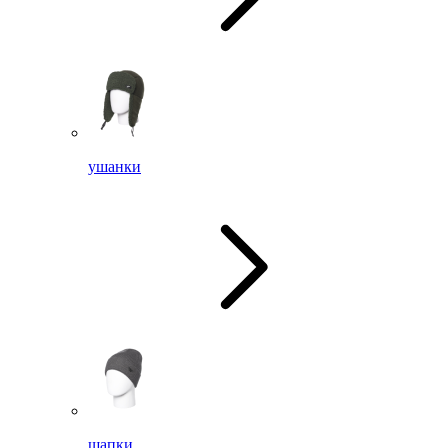
ушанки
шапки