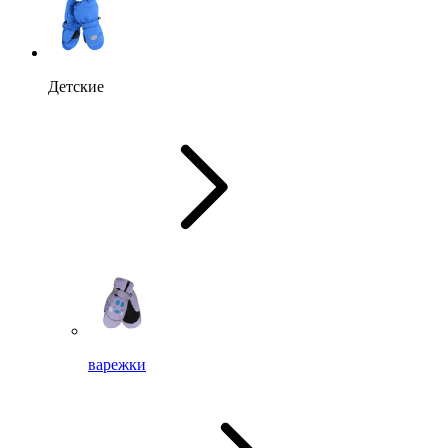
Детские
варежки