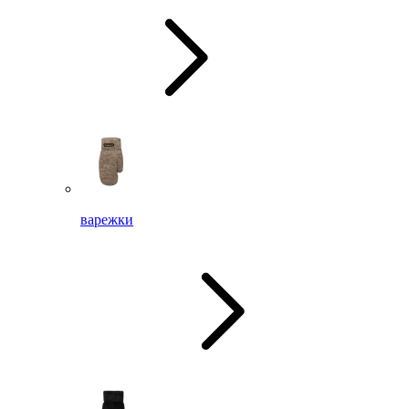
варежки