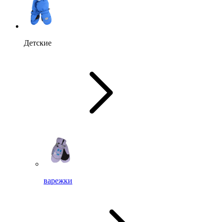
Детские
варежки