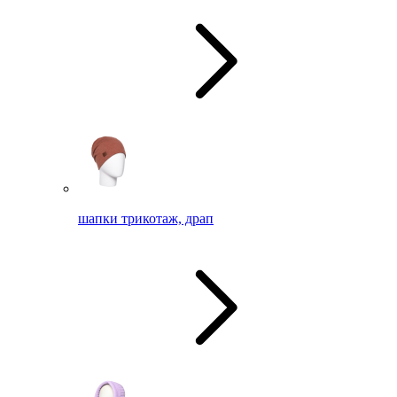
шапки трикотаж, драп