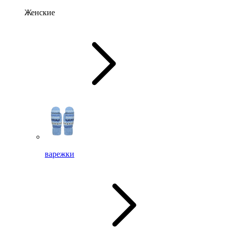
Женские
варежки