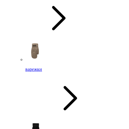
варежки