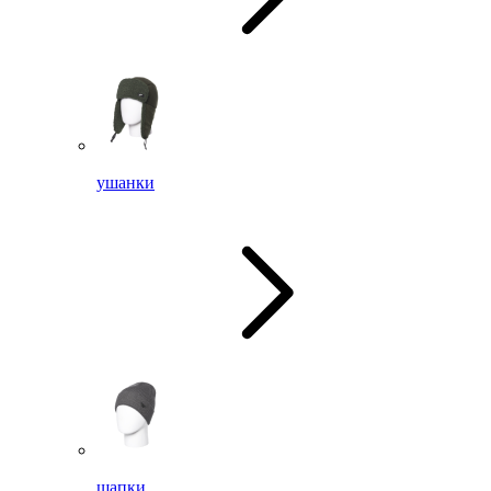
ушанки
шапки