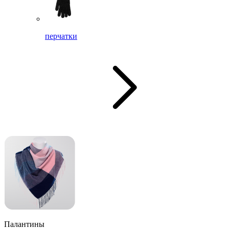
перчатки
Палантины