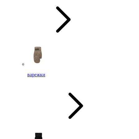
варежки