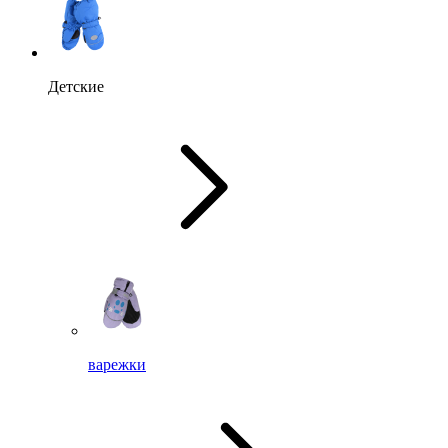
Детские
варежки