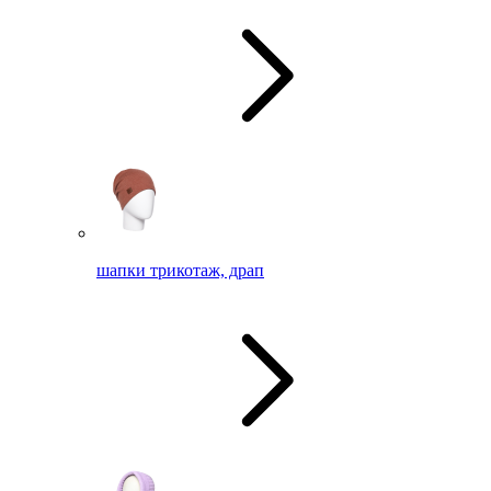
шапки трикотаж, драп