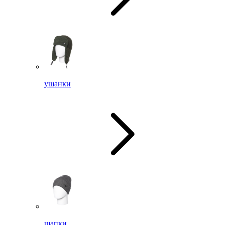
ушанки
шапки