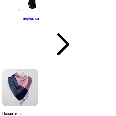
перчатки
Палантины