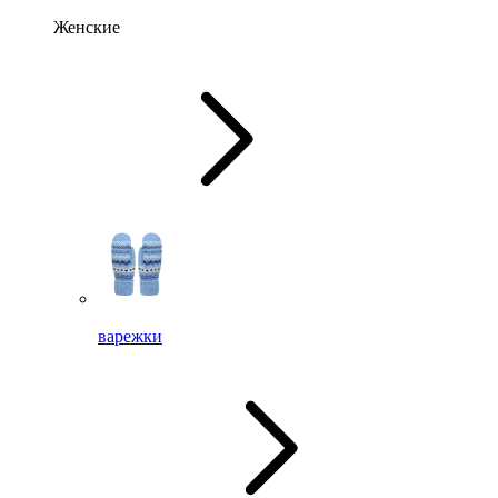
Женские
варежки