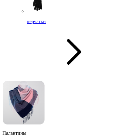
перчатки
Палантины