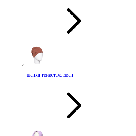
шапки трикотаж, драп