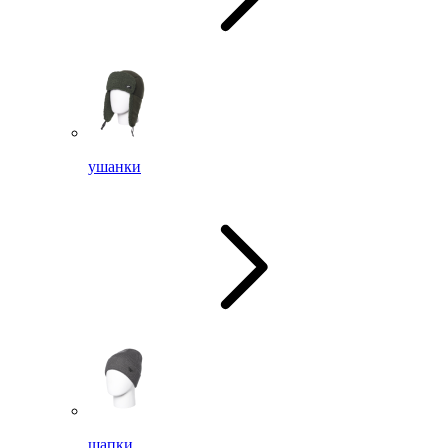
ушанки
шапки