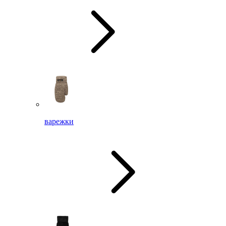
варежки