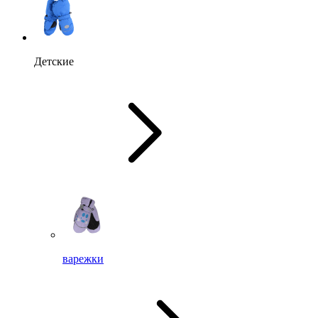
Детские
варежки