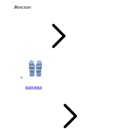
Женские
варежки