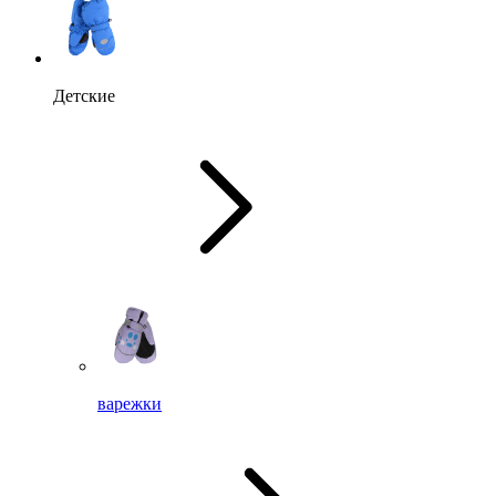
Детские
варежки