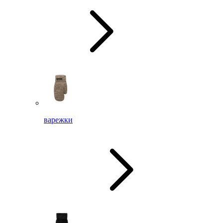
варежки