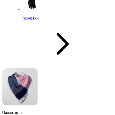
перчатки
Палантины