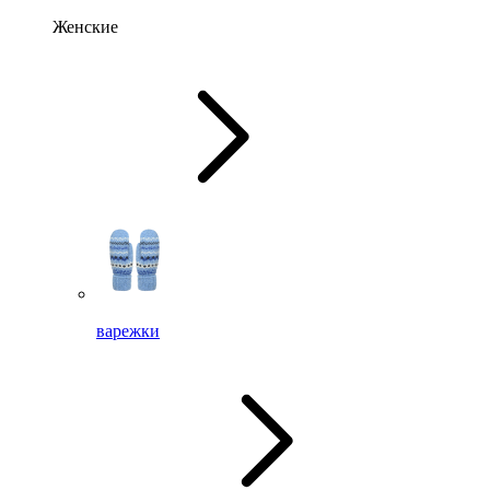
Женские
варежки