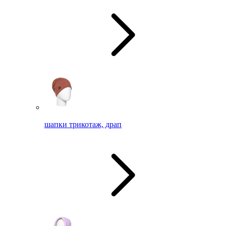
шапки трикотаж, драп