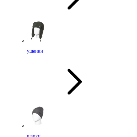
ушанки
шапки