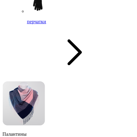
перчатки
Палантины