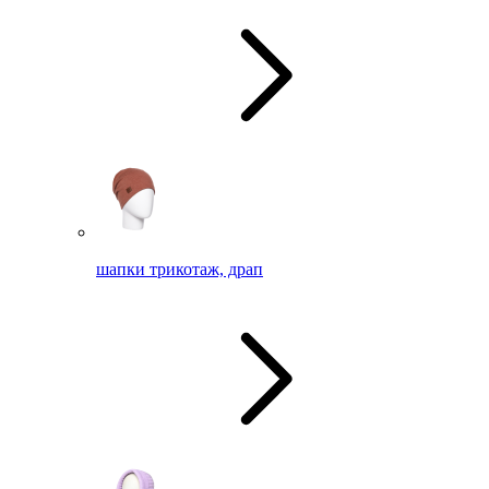
шапки трикотаж, драп