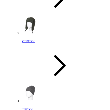
ушанки
шапки