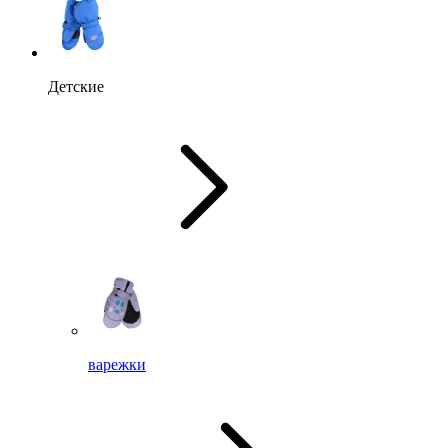
Детские
варежки