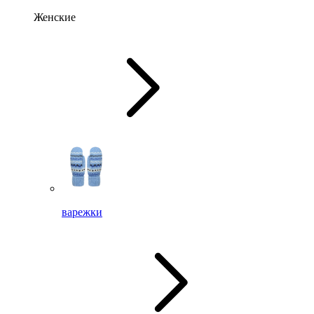
Женские
варежки