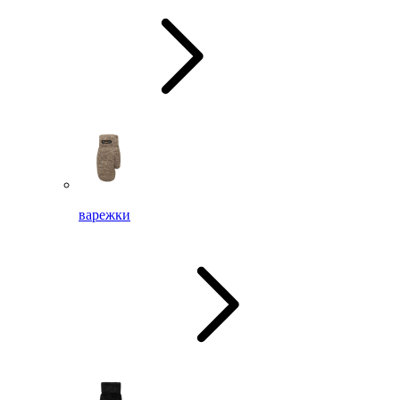
варежки