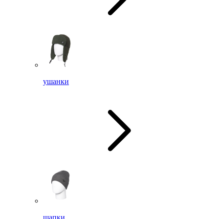
ушанки
шапки