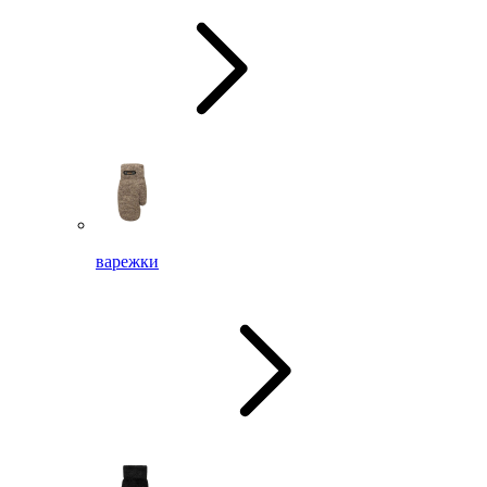
варежки