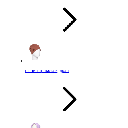
шапки трикотаж, драп