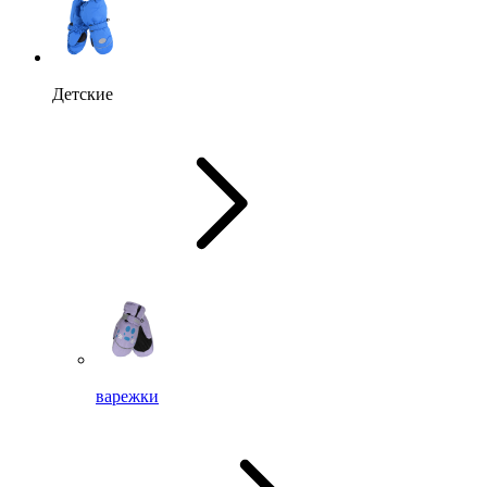
Детские
варежки