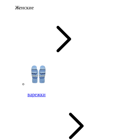
Женские
варежки