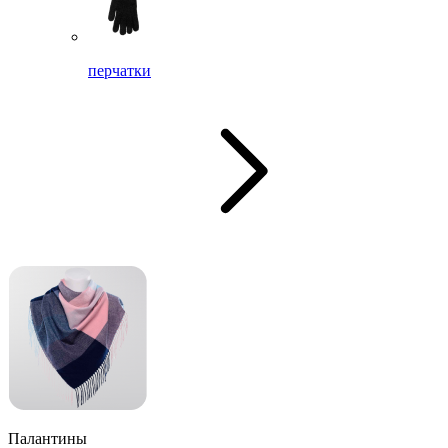
перчатки
Палантины