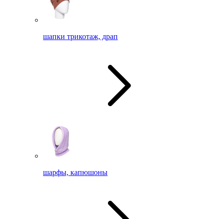
шапки трикотаж, драп
шарфы, капюшоны