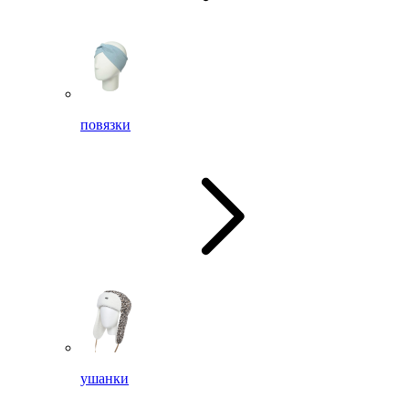
повязки
ушанки