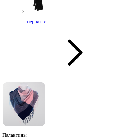
перчатки
Палантины