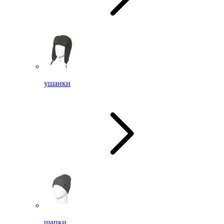
ушанки
шапки