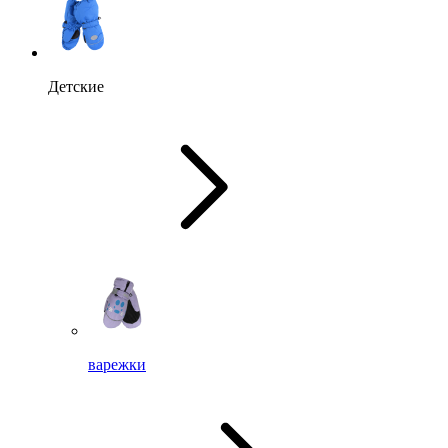
Детские
варежки