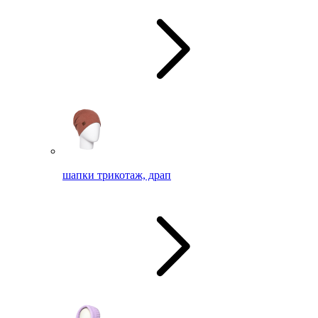
шапки трикотаж, драп