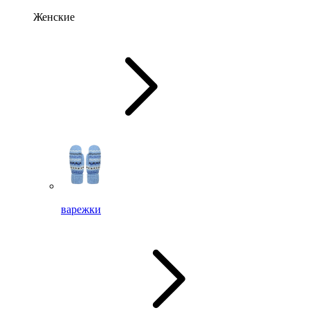
Женские
варежки