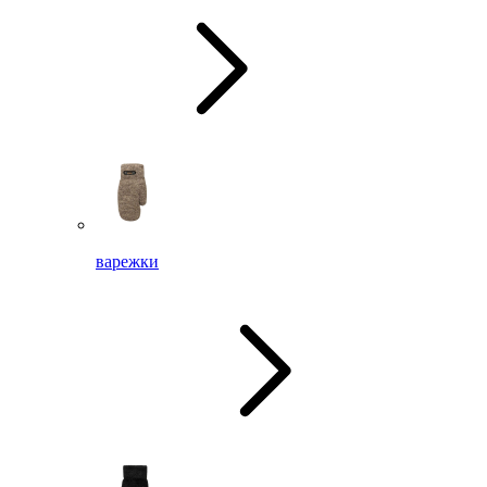
варежки