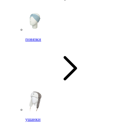
повязки
ушанки