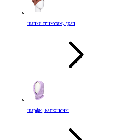
шапки трикотаж, драп
шарфы, капюшоны