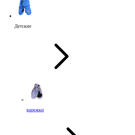
Детские
варежки