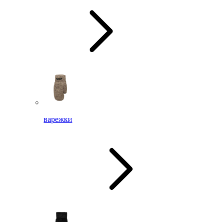
варежки