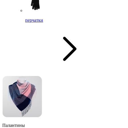
перчатки
Палантины