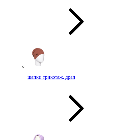
шапки трикотаж, драп