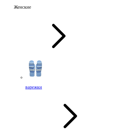
Женские
варежки