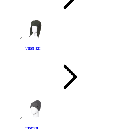
ушанки
шапки