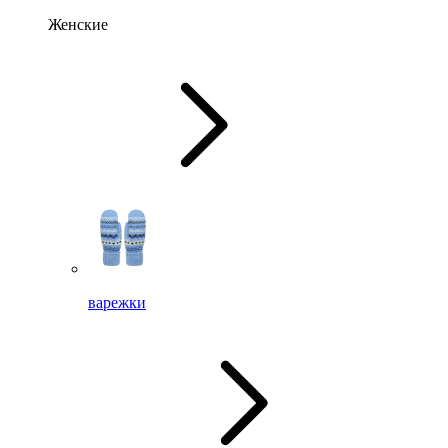
Женские
варежки