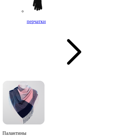
перчатки
Палантины