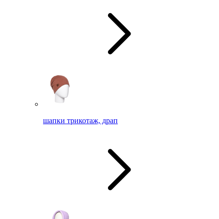
шапки трикотаж, драп