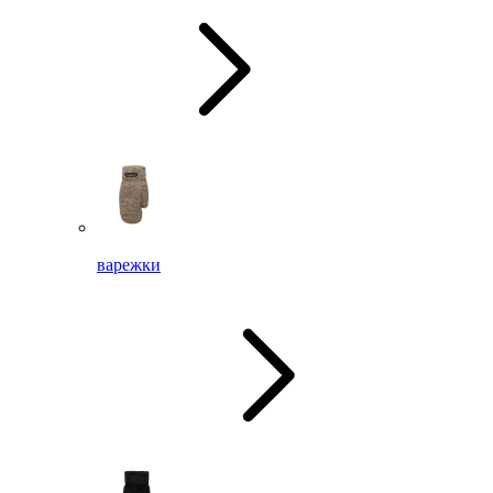
варежки