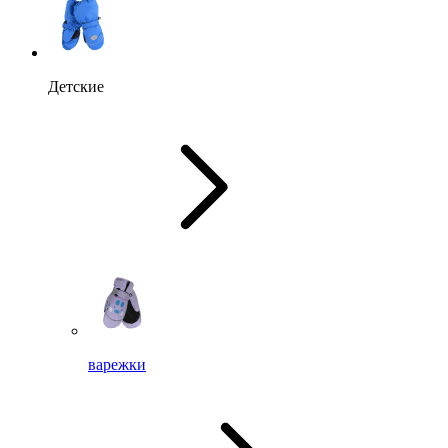
Детские
варежки