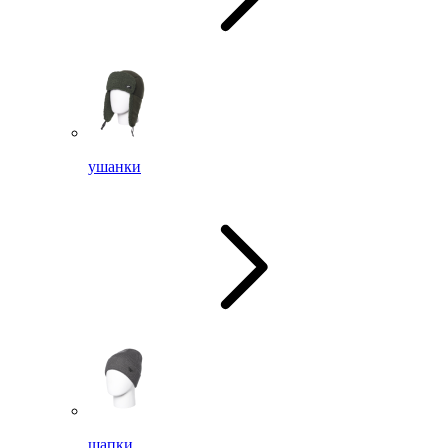
ушанки
шапки