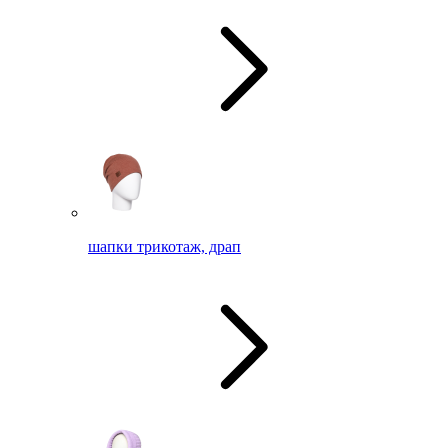
шапки трикотаж, драп