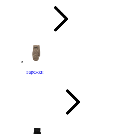
варежки