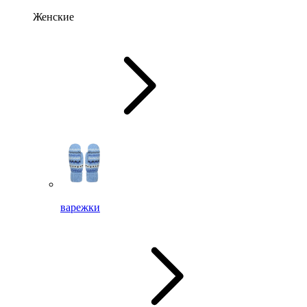
Женские
варежки