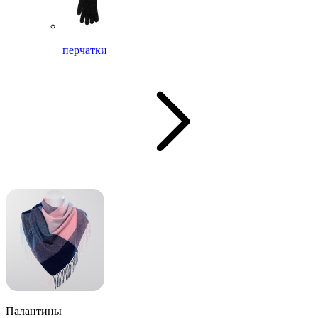
перчатки
Палантины