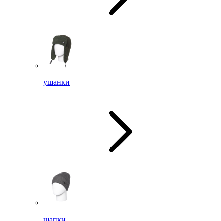
ушанки
шапки