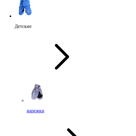
Детские
варежки