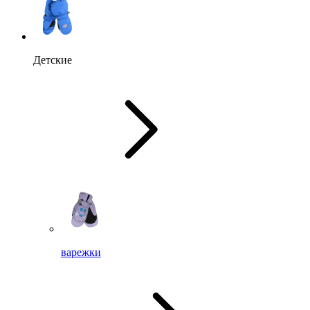
Детские
варежки