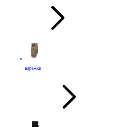
варежки