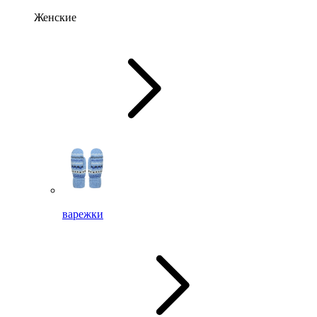
Женские
варежки