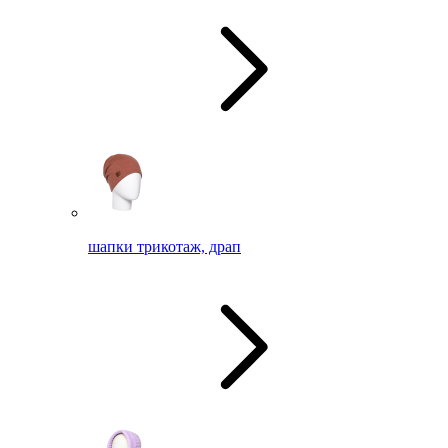
шапки трикотаж, драп