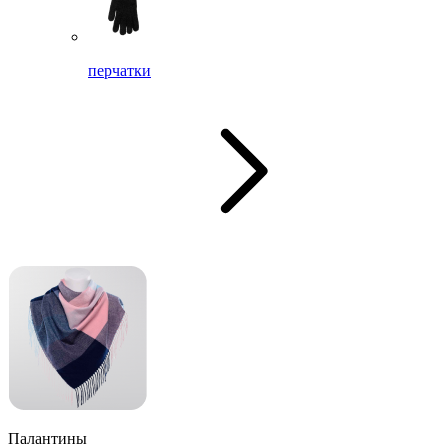
перчатки
Палантины