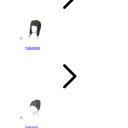
ушанки
шапки