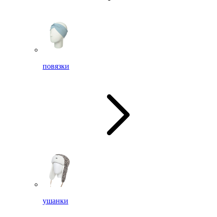
повязки
ушанки