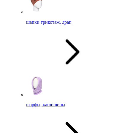
шапки трикотаж, драп
шарфы, капюшоны