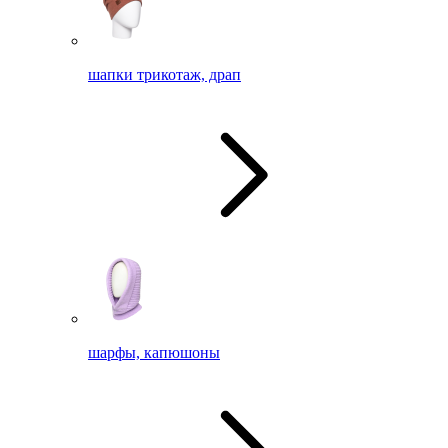
шапки трикотаж, драп
шарфы, капюшоны