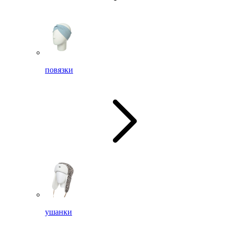
повязки
ушанки