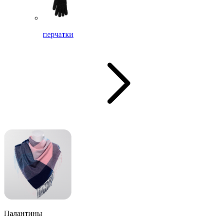
перчатки
Палантины