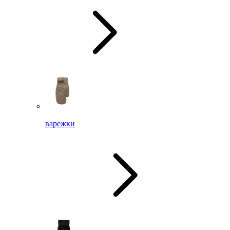
варежки