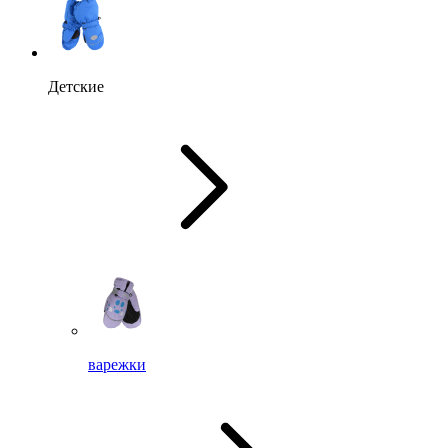
Детские
варежки