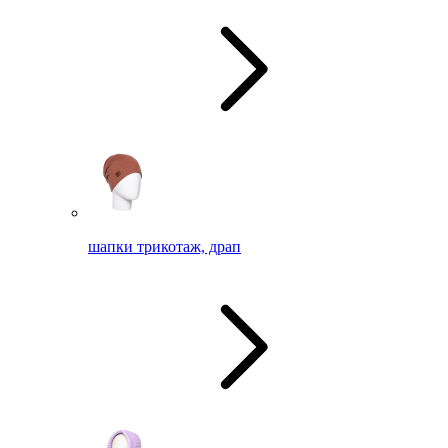
шапки трикотаж, драп