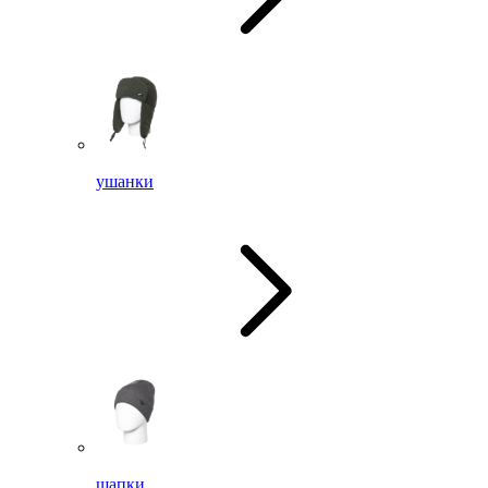
ушанки
шапки