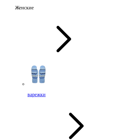
Женские
варежки