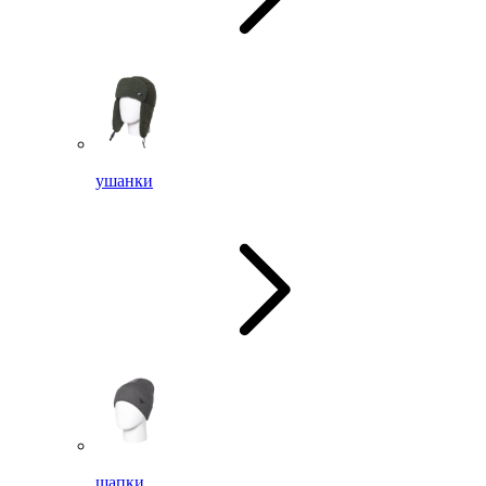
ушанки
шапки