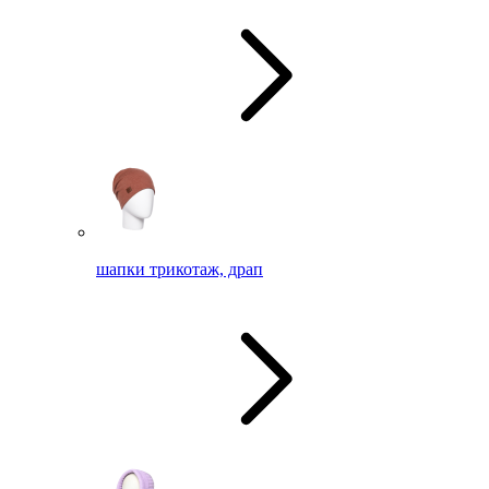
шапки трикотаж, драп