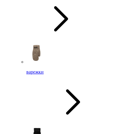
варежки