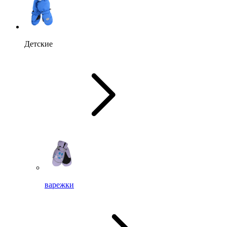
Детские
варежки