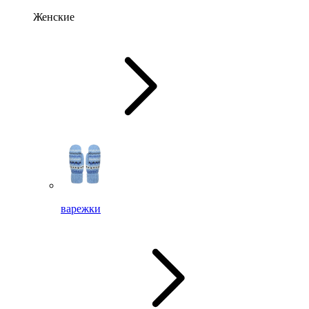
Женские
варежки