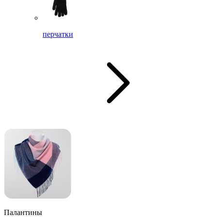
перчатки
Палантины