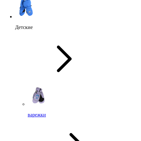
Детские
варежки