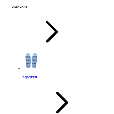
Женские
варежки