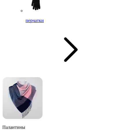
перчатки
Палантины