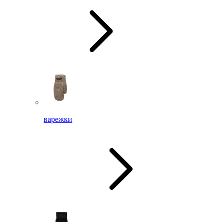
варежки