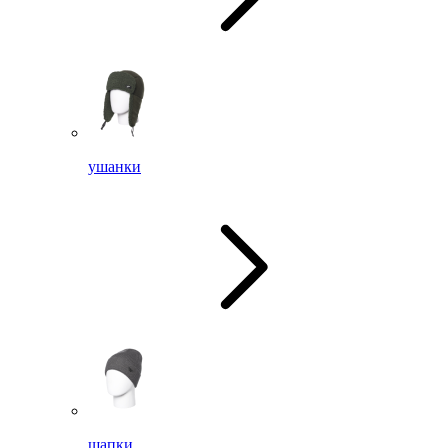
ушанки
шапки