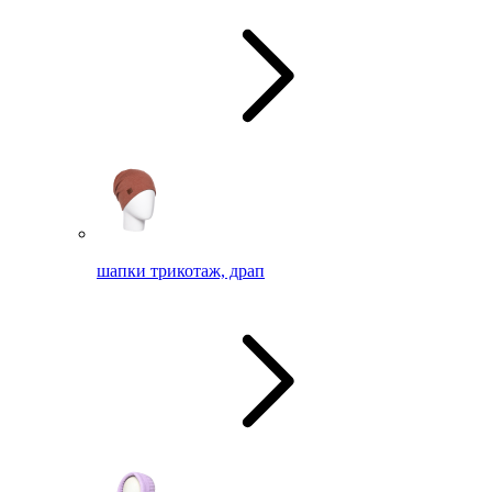
шапки трикотаж, драп