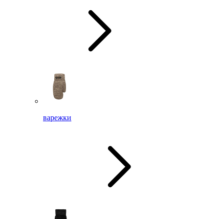
варежки