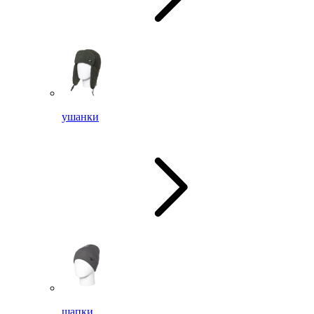
ушанки
шапки