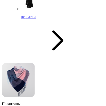
перчатки
Палантины