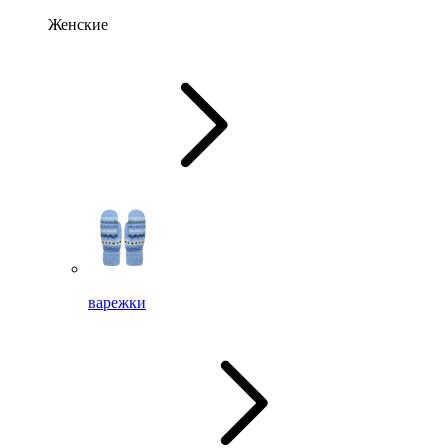
Женские
варежки