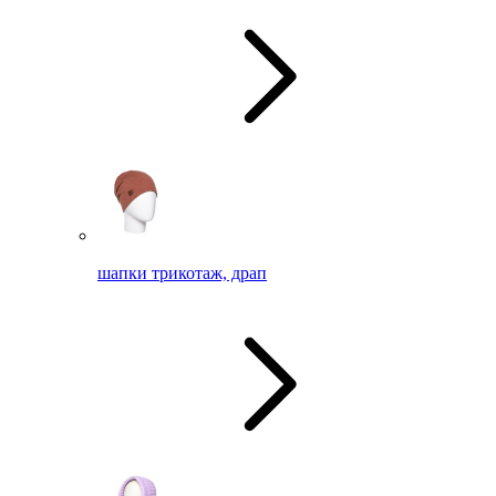
шапки трикотаж, драп