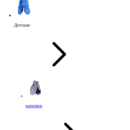
Детские
варежки