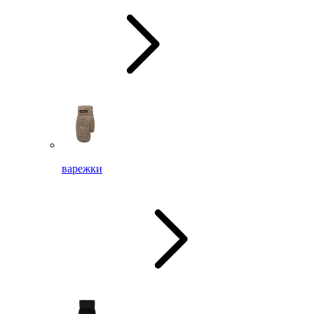
варежки