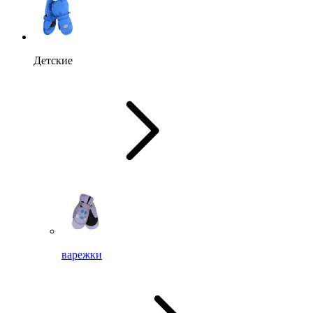
Детские
варежки