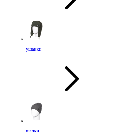
ушанки
шапки