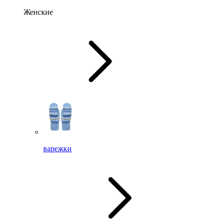
Женские
варежки