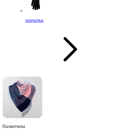
перчатки
Палантины