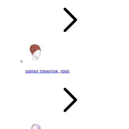
шапки трикотаж, драп