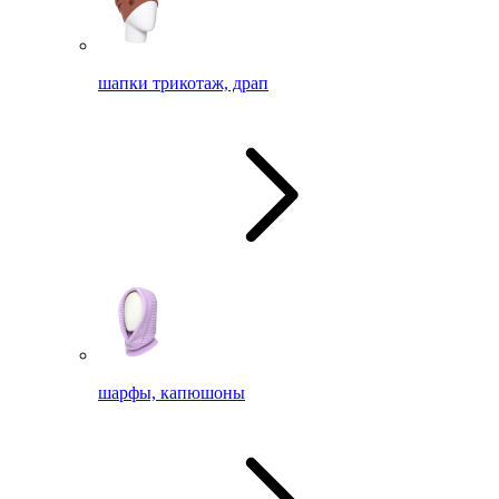
шапки трикотаж, драп
шарфы, капюшоны