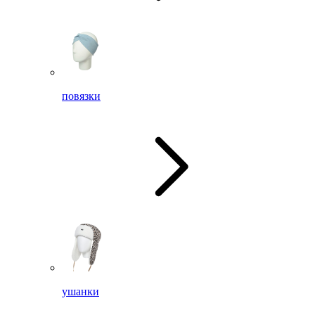
повязки
ушанки