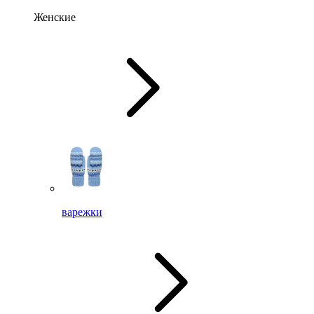
Женские
варежки