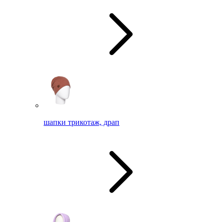
шапки трикотаж, драп