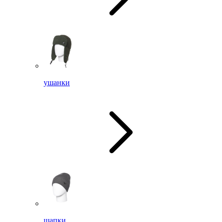
ушанки
шапки