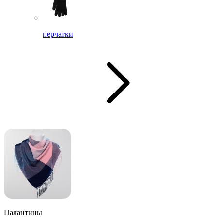
перчатки
Палантины