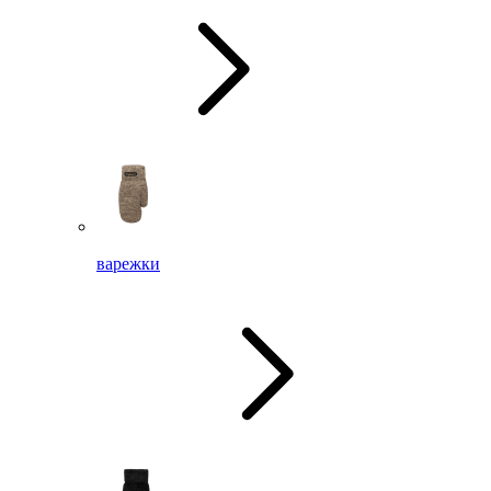
варежки