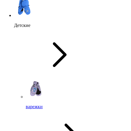
Детские
варежки