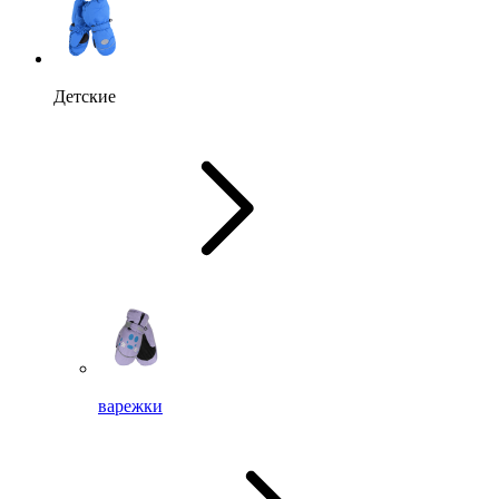
Детские
варежки