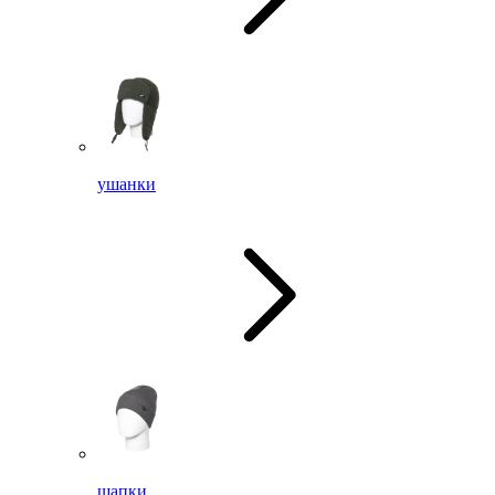
ушанки
шапки