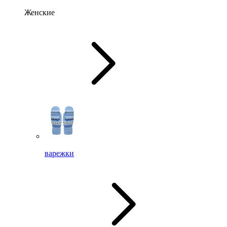
Женские
варежки