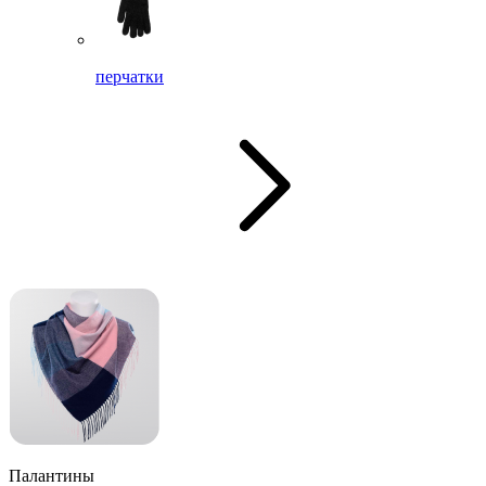
перчатки
Палантины