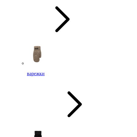
варежки