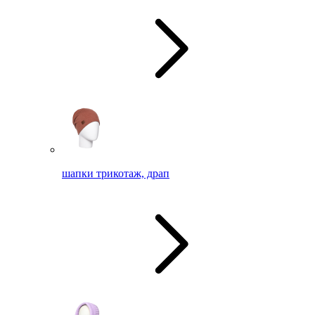
шапки трикотаж, драп