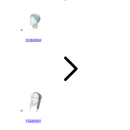
повязки
ушанки