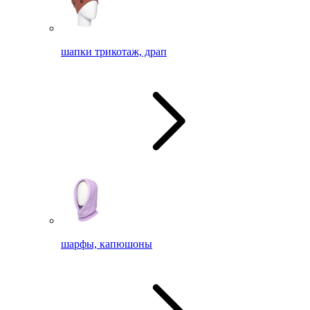
шапки трикотаж, драп
шарфы, капюшоны