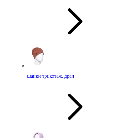
шапки трикотаж, драп