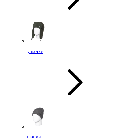
ушанки
шапки