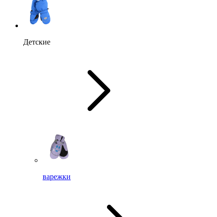
Детские
варежки