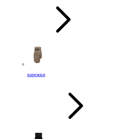
варежки