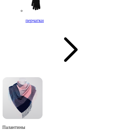
перчатки
Палантины