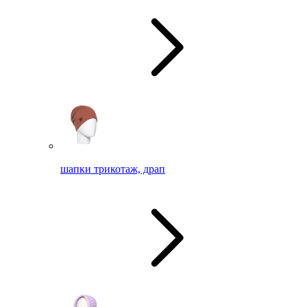
шапки трикотаж, драп