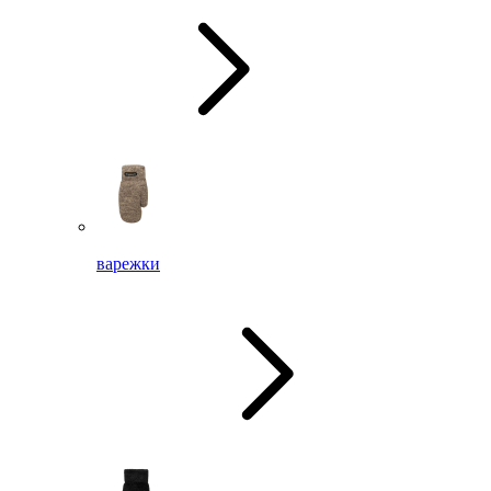
варежки