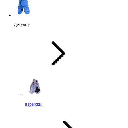
Детские
варежки