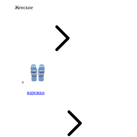
Женские
варежки