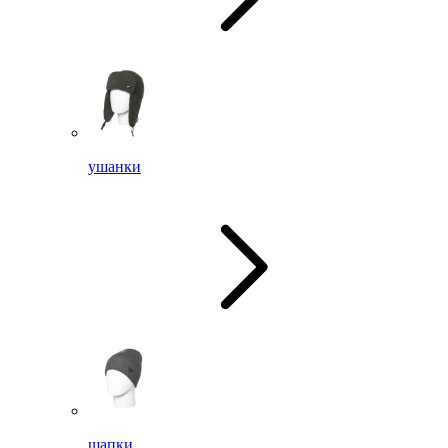
ушанки
шапки