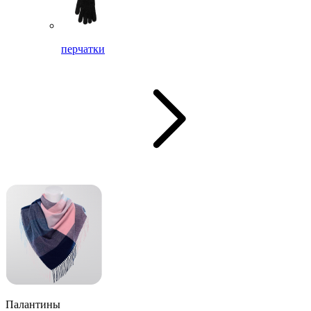
перчатки
Палантины