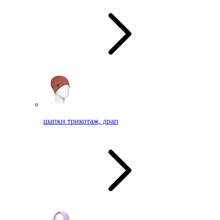
шапки трикотаж, драп