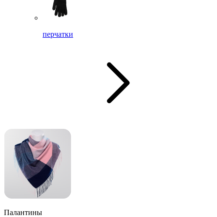
перчатки
Палантины