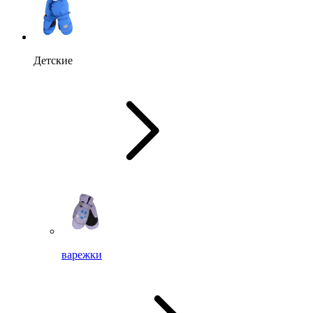
Детские
варежки