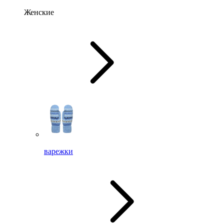
Женские
варежки