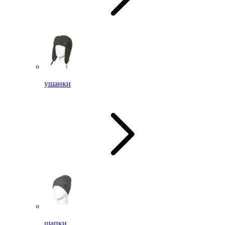
ушанки
шапки