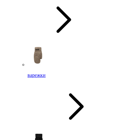
варежки