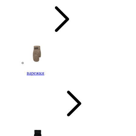
варежки