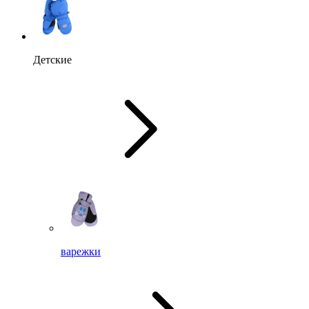
Детские
варежки