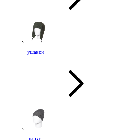
ушанки
шапки