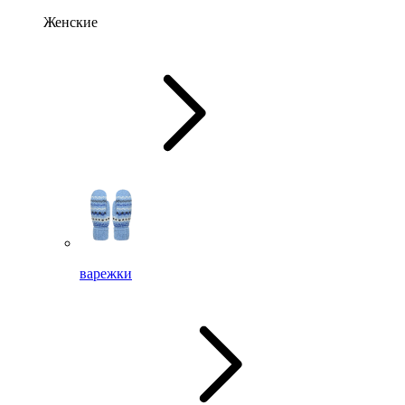
Женские
варежки