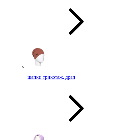
шапки трикотаж, драп