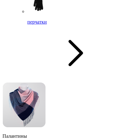
перчатки
Палантины