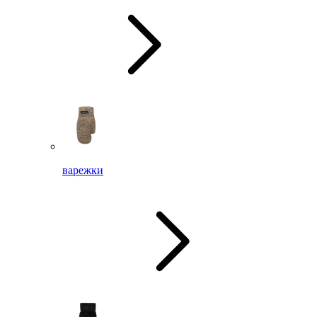
варежки