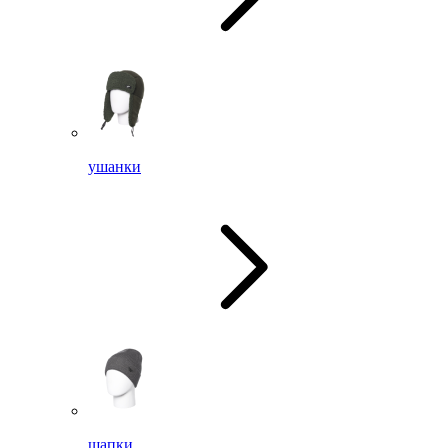
ушанки
шапки