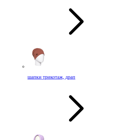
шапки трикотаж, драп