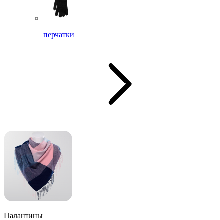
перчатки
Палантины