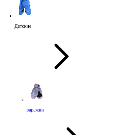
Детские
варежки