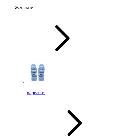
Женские
варежки