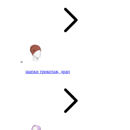
шапки трикотаж, драп