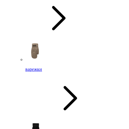
варежки