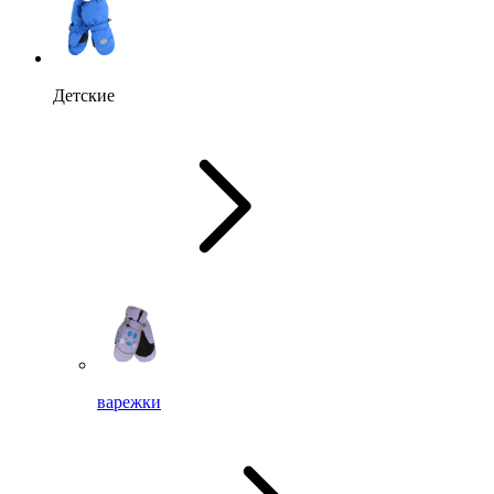
Детские
варежки