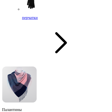
перчатки
Палантины