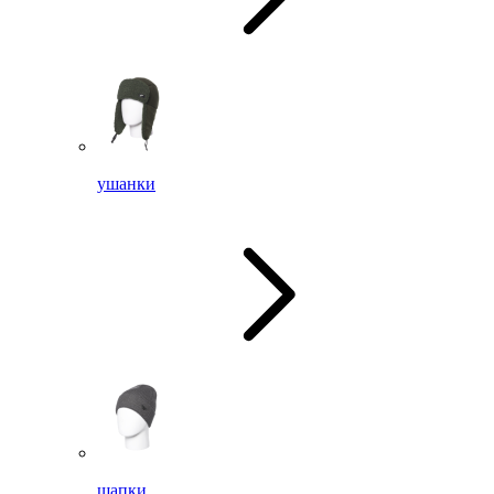
ушанки
шапки