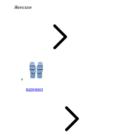
Женские
варежки