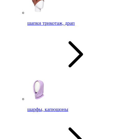
шапки трикотаж, драп
шарфы, капюшоны