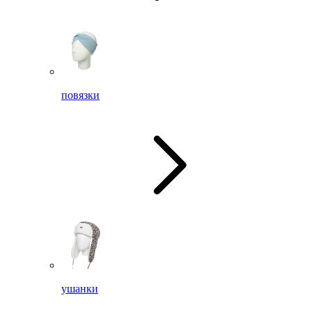
повязки
ушанки