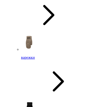
варежки