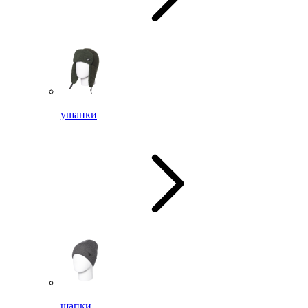
ушанки
шапки