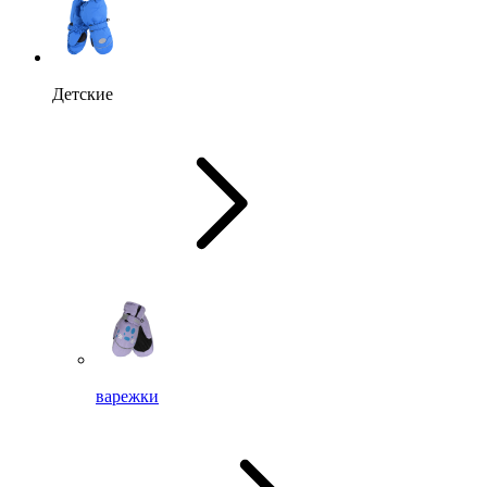
Детские
варежки