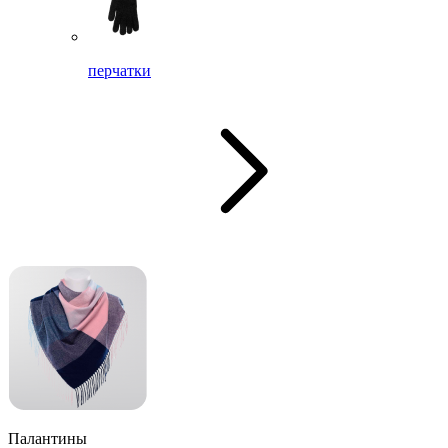
перчатки
Палантины