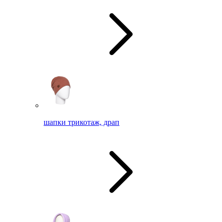
шапки трикотаж, драп