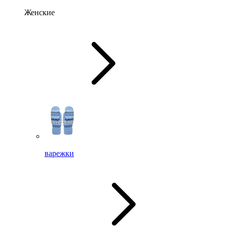
Женские
варежки