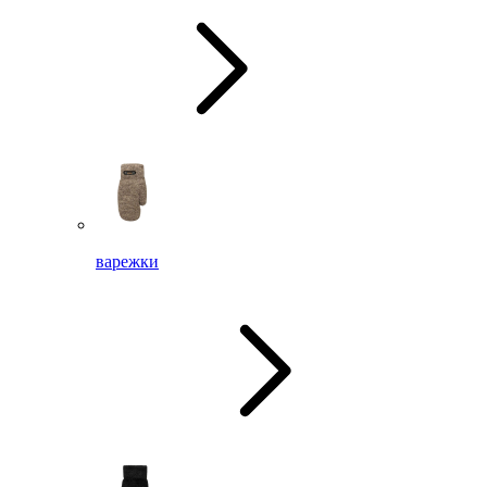
варежки