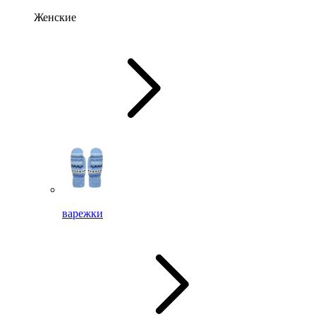
Женские
варежки