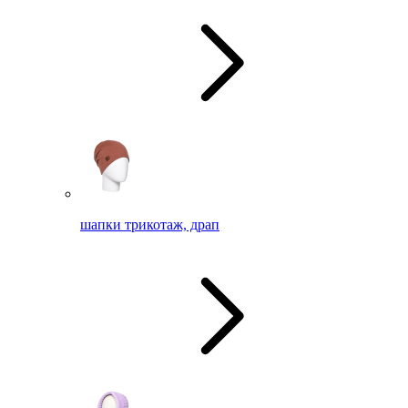
шапки трикотаж, драп