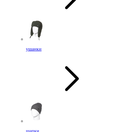
ушанки
шапки