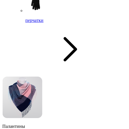
перчатки
Палантины