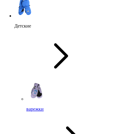
Детские
варежки