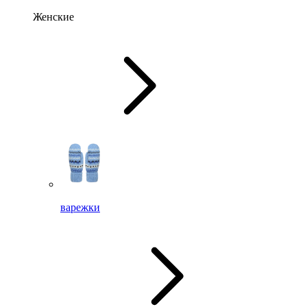
Женские
варежки