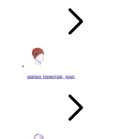
шапки трикотаж, драп