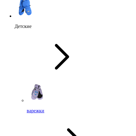
Детские
варежки