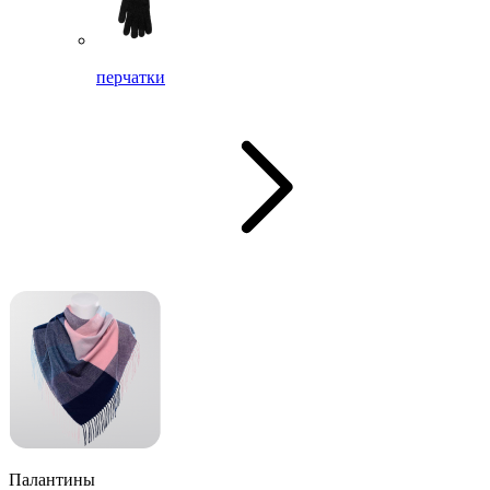
перчатки
Палантины