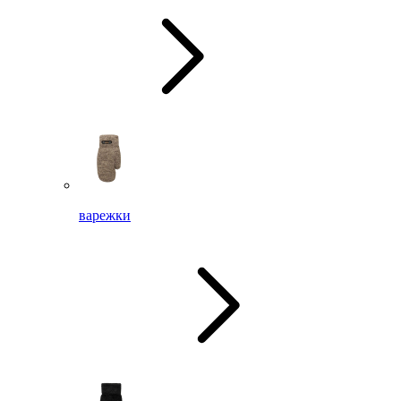
варежки