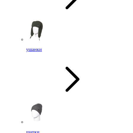
ушанки
шапки