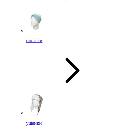
повязки
ушанки