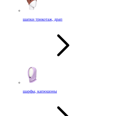
шапки трикотаж, драп
шарфы, капюшоны