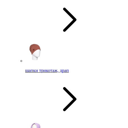
шапки трикотаж, драп