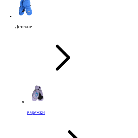
Детские
варежки