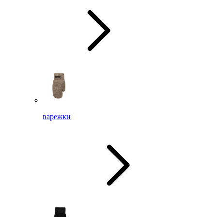
варежки