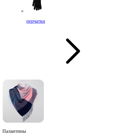
перчатки
Палантины