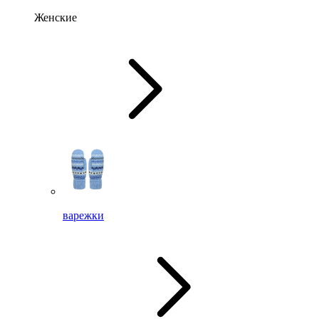
Женские
варежки