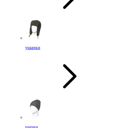
ушанки
шапки