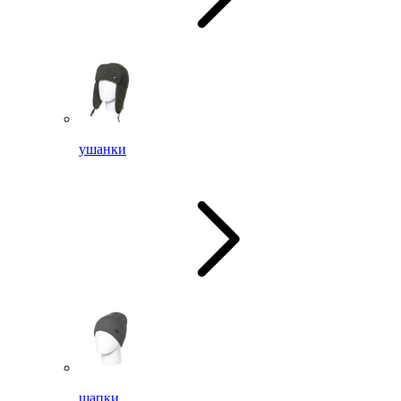
ушанки
шапки