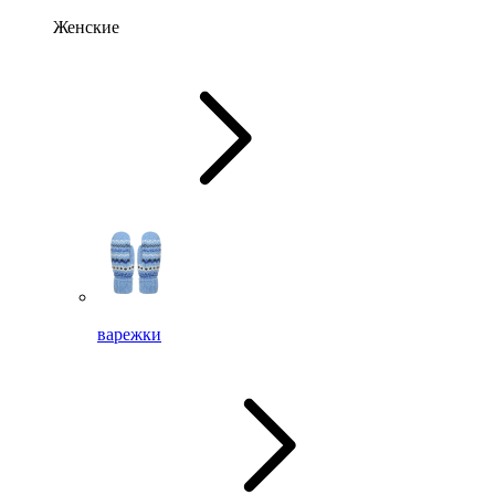
Женские
варежки