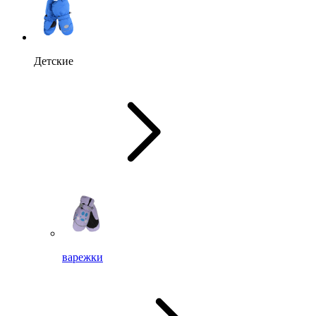
Детские
варежки