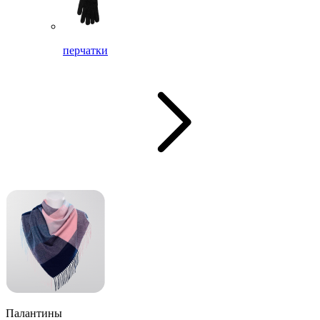
перчатки
Палантины