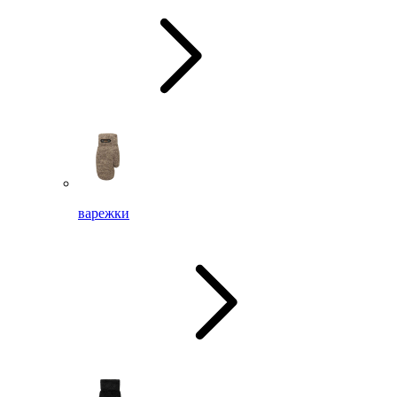
варежки