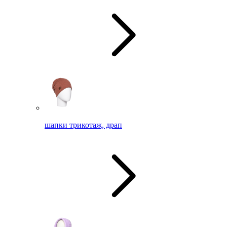
шапки трикотаж, драп