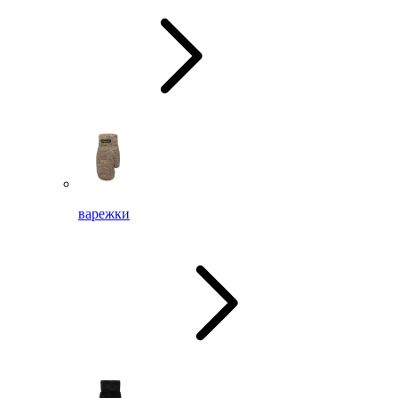
варежки