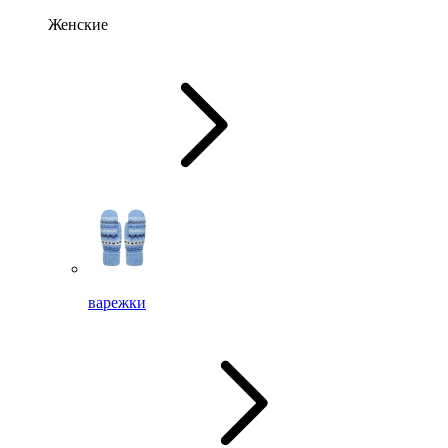
Женские
варежки