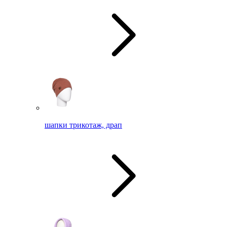
шапки трикотаж, драп