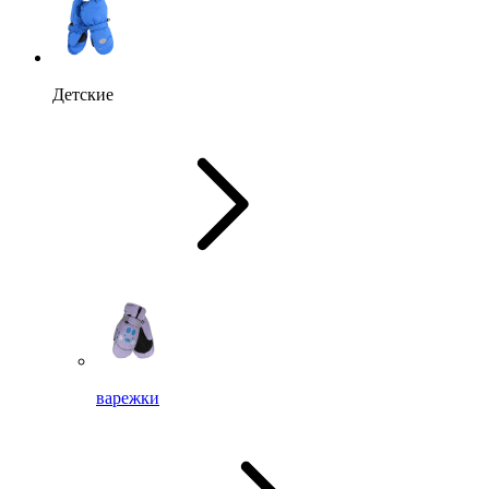
Детские
варежки