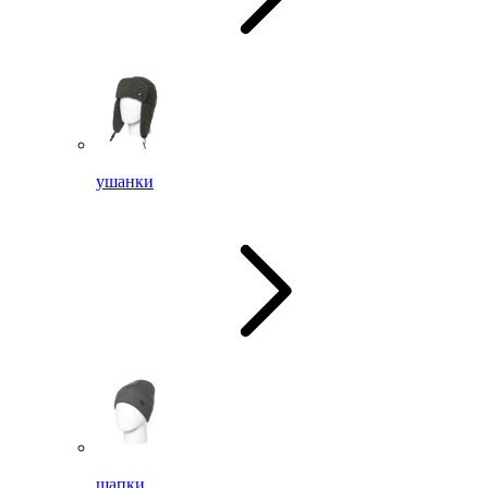
ушанки
шапки