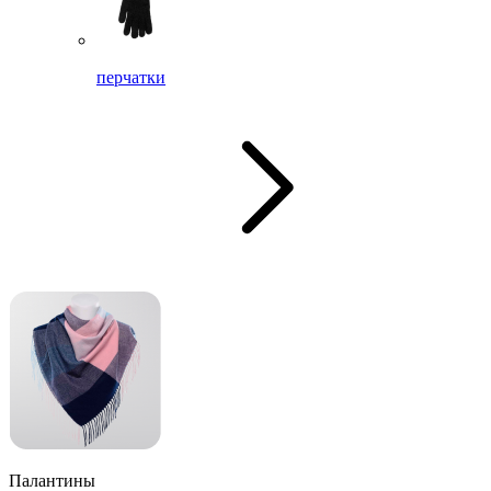
перчатки
Палантины