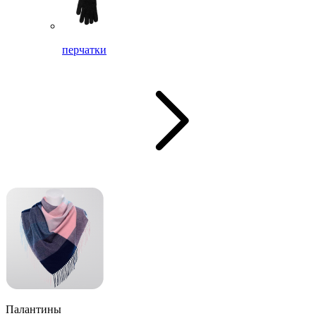
перчатки
Палантины