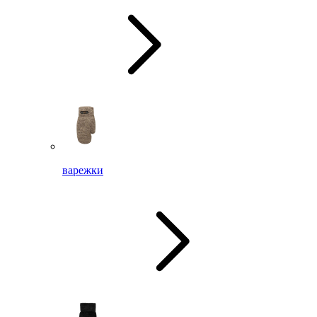
варежки