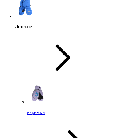
Детские
варежки