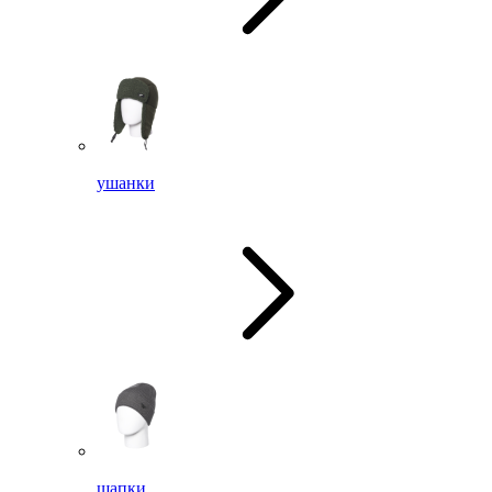
ушанки
шапки