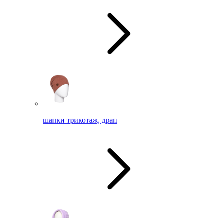
шапки трикотаж, драп