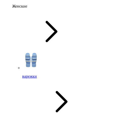
Женские
варежки