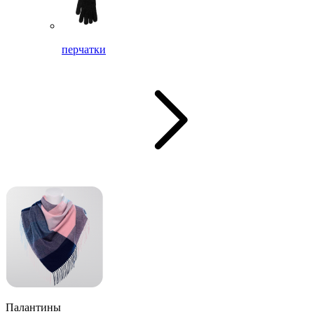
перчатки
Палантины