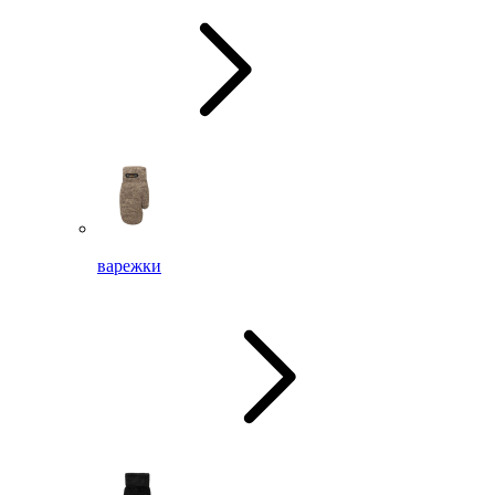
варежки