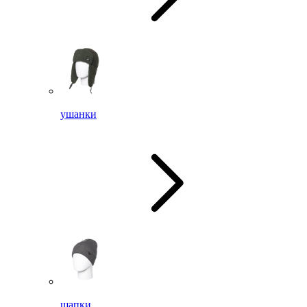
ушанки
шапки