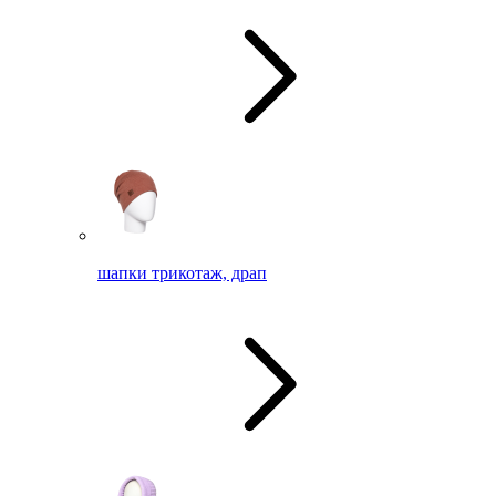
шапки трикотаж, драп