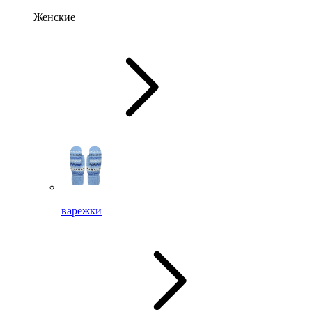
Женские
варежки