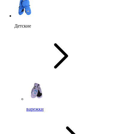
Детские
варежки