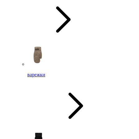
варежки