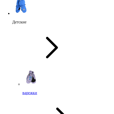
Детские
варежки