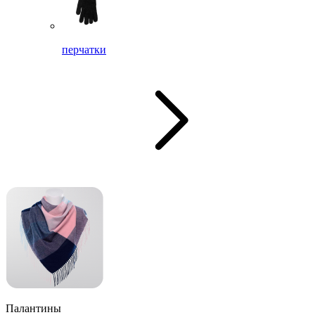
перчатки
Палантины