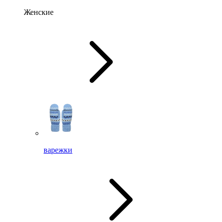
Женские
варежки