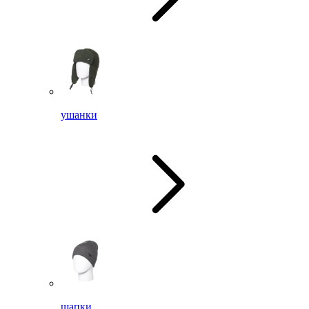
ушанки
шапки