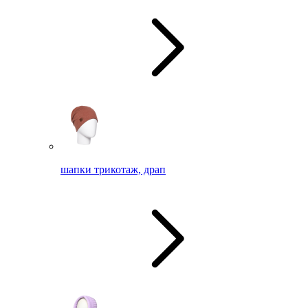
шапки трикотаж, драп