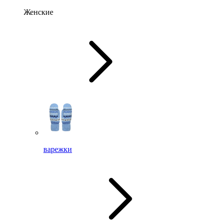
Женские
варежки