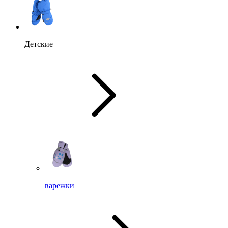
Детские
варежки