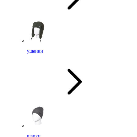
ушанки
шапки