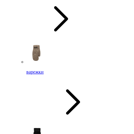
варежки