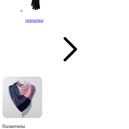
перчатки
Палантины