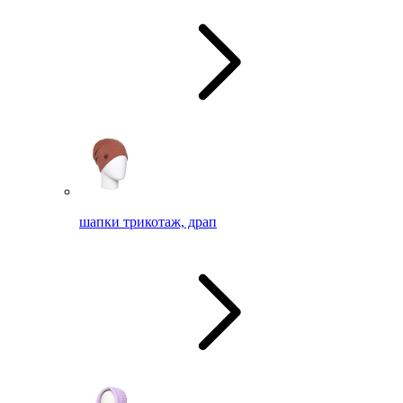
шапки трикотаж, драп