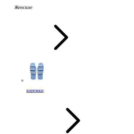
Женские
варежки