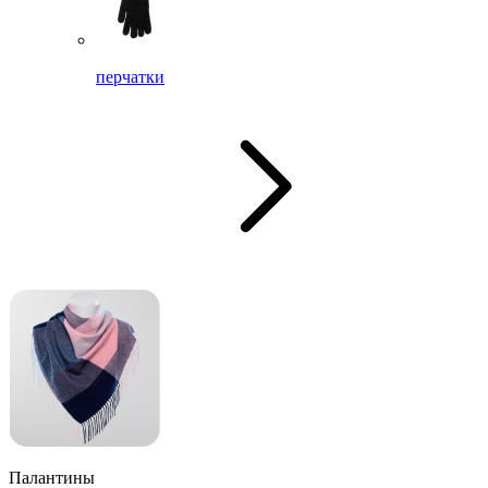
перчатки
Палантины