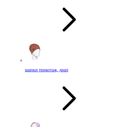
шапки трикотаж, драп