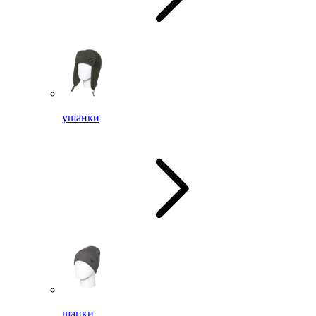
ушанки
шапки