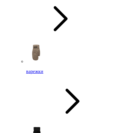
варежки