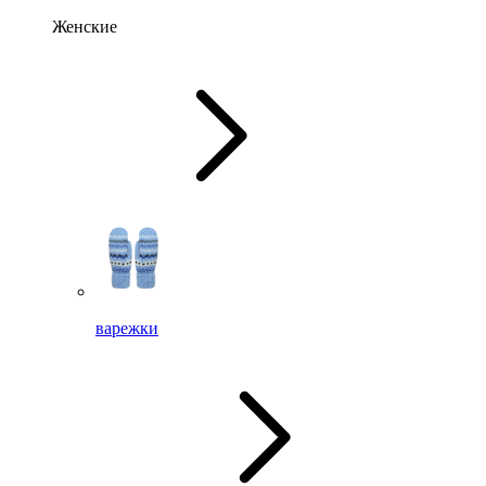
Женские
варежки