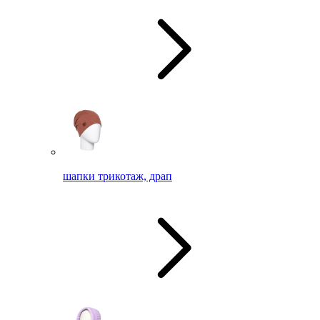
шапки трикотаж, драп