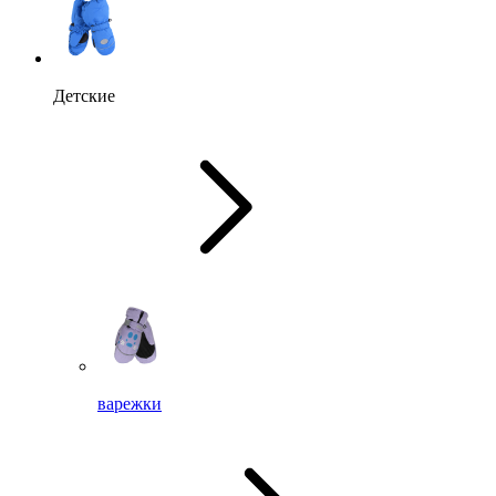
Детские
варежки