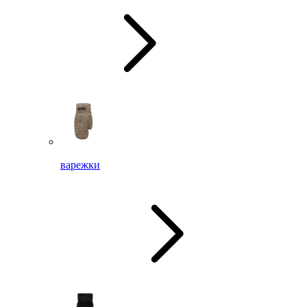
варежки