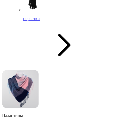
перчатки
Палантины