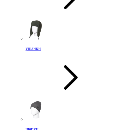
ушанки
шапки