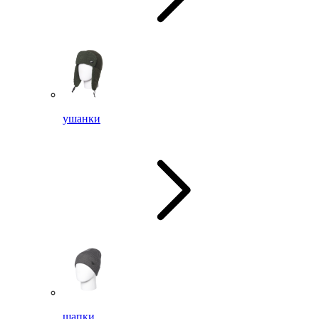
ушанки
шапки