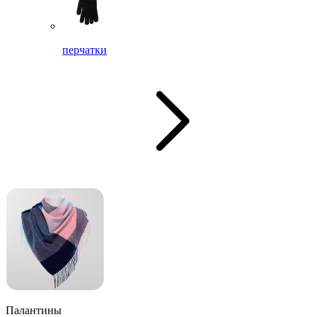
перчатки
Палантины