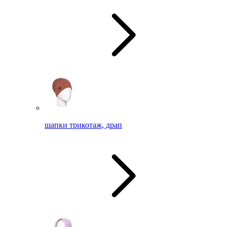
шапки трикотаж, драп