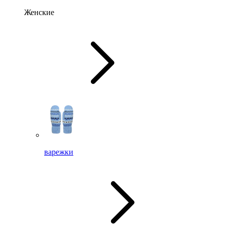
Женские
варежки