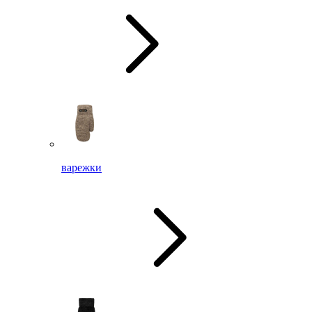
варежки