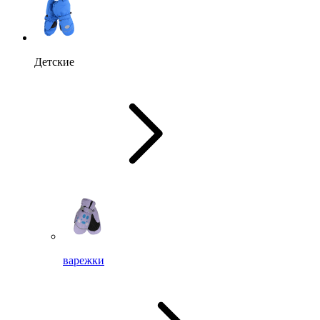
Детские
варежки