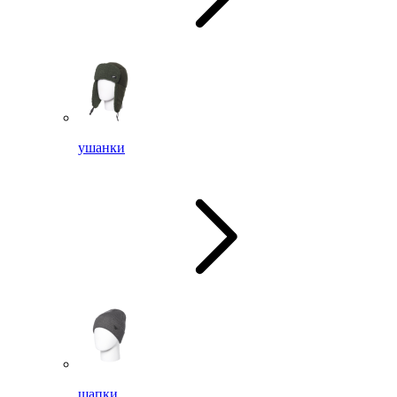
ушанки
шапки