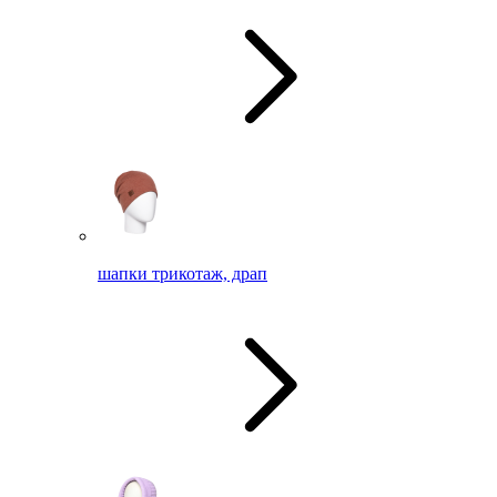
шапки трикотаж, драп