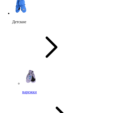
Детские
варежки