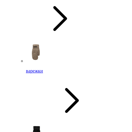
варежки