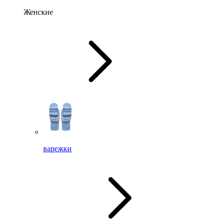
Женские
варежки