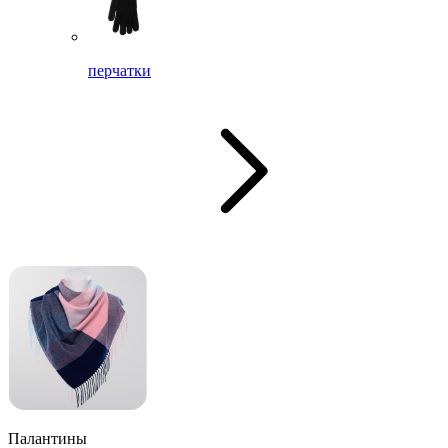
перчатки
Палантины