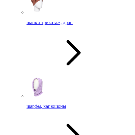
шапки трикотаж, драп
шарфы, капюшоны