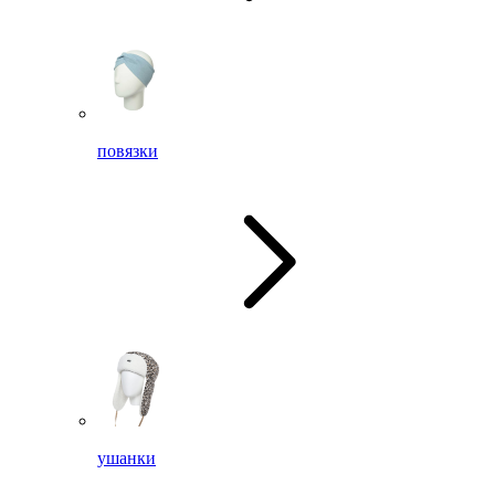
повязки
ушанки