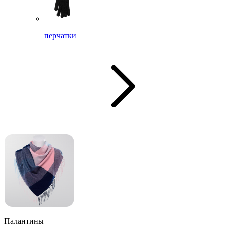
перчатки
Палантины