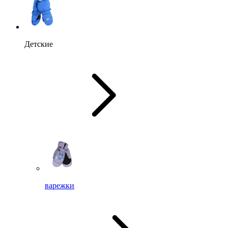
Детские
варежки