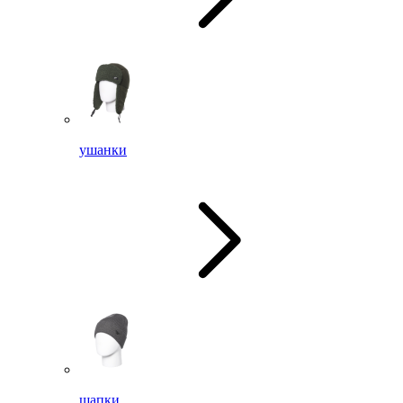
ушанки
шапки