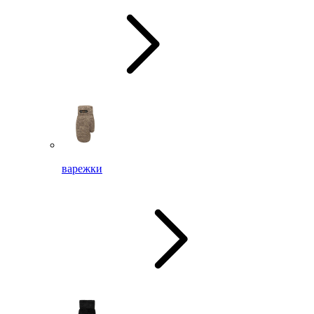
варежки