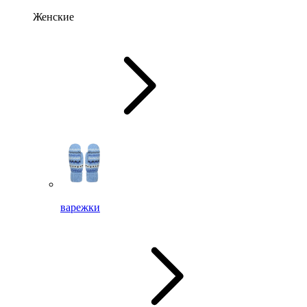
Женские
варежки