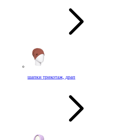
шапки трикотаж, драп