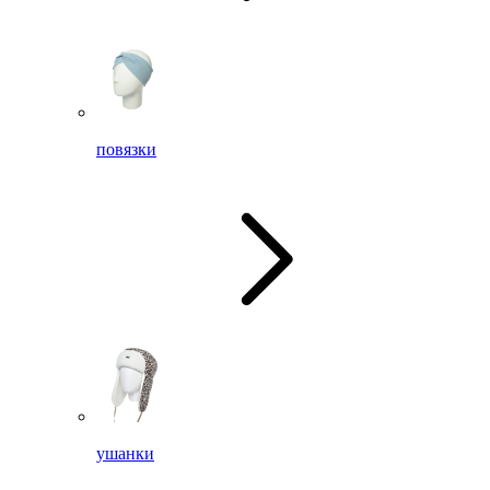
повязки
ушанки