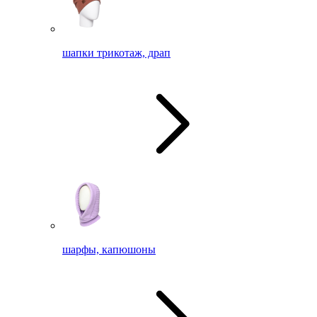
шапки трикотаж, драп
шарфы, капюшоны